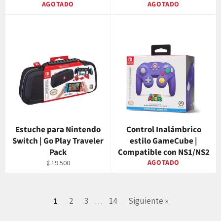
AGOTADO
AGOTADO
Estuche para Nintendo
Control Inalámbrico
Switch | Go Play Traveler
estilo GameCube |
Pack
Compatible con NS1/NS2
Precio
AGOTADO
₡ 19.500
habitual
1
2
3
…
14
Siguiente »