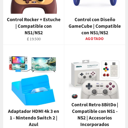
Control Rocker + Estuche
Control con Diseño
| Compatible con
GameCube | Compatible
NS1/NS2
con NS1/NS2
Precio
AGOTADO
₡ 19.500
habitual
Control Retro 8BitDo |
Adaptador HDMI 4k 3 en
Compatible con NS1 -
1 - Nintendo Switch 2 |
NS2 | Accesorios
Azul
Incorporados