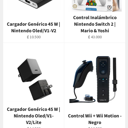
Control Inalámbrico
Cargador Genérico 45 W |
Nintendo Switch 2 |
Nintendo Oled/V1-V2
Mario & Yoshi
Precio
Precio
₡ 10.500
₡ 43.000
habitual
habitual
Cargador Genérico 45 W |
Nintendo Oled/V1-
Control Wii + Wii Motion -
V2/Lite
Negro