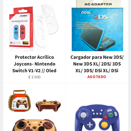
Protector Acrílico
Cargador para New 3DS/
Joycons- Nintendo
New 3DS XL/ 2DS/ 3DS
Switch V1-V2 // Oled
XL/ 3DS/ DSi XL/ DSi
Precio
AGOTADO
₡ 3.500
habitual