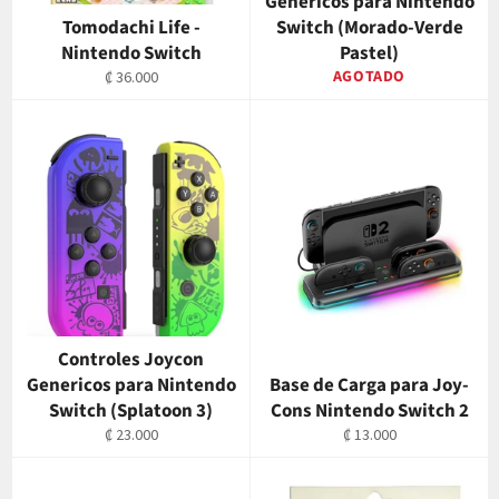
Genericos para Nintendo
Tomodachi Life -
Switch (Morado-Verde
Nintendo Switch
Pastel)
Precio
AGOTADO
₡ 36.000
habitual
Controles Joycon
Genericos para Nintendo
Base de Carga para Joy-
Switch (Splatoon 3)
Cons Nintendo Switch 2
Precio
Precio
₡ 23.000
₡ 13.000
habitual
habitual