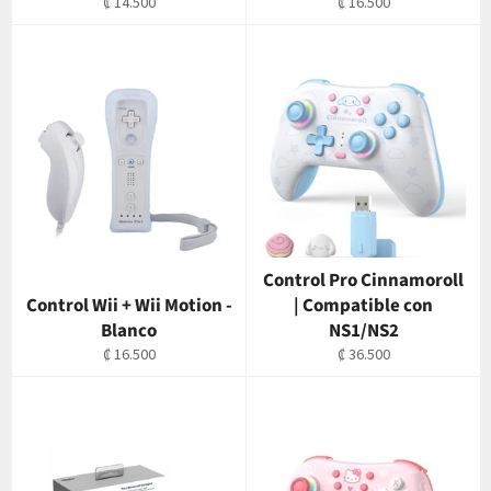
Precio
Precio
₡ 14.500
₡ 16.500
habitual
habitual
Control Pro Cinnamoroll
Control Wii + Wii Motion -
| Compatible con
Blanco
NS1/NS2
Precio
Precio
₡ 16.500
₡ 36.500
habitual
habitual