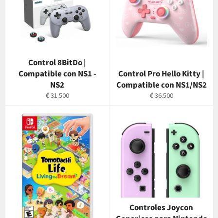
Control 8BitDo |
Compatible con NS1 -
Control Pro Hello Kitty |
NS2
Compatible con NS1/NS2
Precio
Precio
₡ 31.500
₡ 36.500
habitual
habitual
Controles Joycon