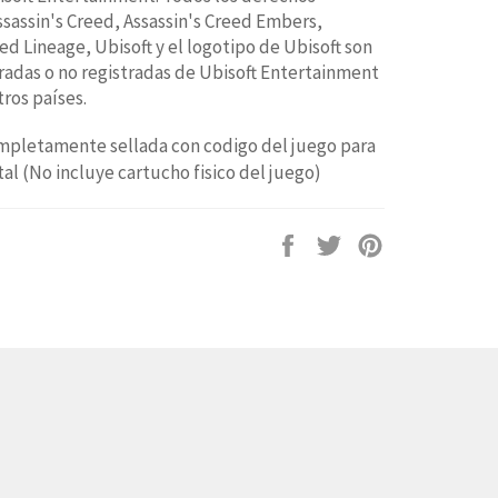
ssassin's Creed, Assassin's Creed Embers,
ed Lineage, Ubisoft y el logotipo de Ubisoft son
radas o no registradas de Ubisoft Entertainment
tros países.
mpletamente sellada con codigo del juego para
tal (No incluye cartucho fisico del juego)
Compartir
Tuitear
Pinear
en
en
en
Facebook
Twitter
Pinterest