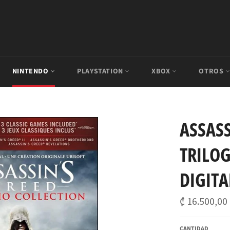
NINTENDO
PLAYSTATION
XBOX
OTROS
ASSASS
TRILOG
DIGITA
Precio
₡ 16.500,00
habitual
CANTIDAD