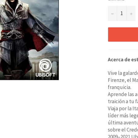
−
+
Acerca de est
Vive la galar
Firenze, el M
franquicia.
Aprende las a
traición a tu f
Viaja por la I
líder más le
última aventu
sobre el Cred
2009–2021 Ubi