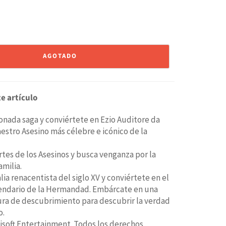
AGOTADO
e artículo
donada saga y conviértete en Ezio Auditore da
aestro Asesino más célebre e icónico de la
rtes de los Asesinos y busca venganza por la
amilia.
talia renacentista del siglo XV y conviértete en el
gendario de la Hermandad. Embárcate en una
ra de descubrimiento para descubrir la verdad
o.
soft Entertainment. Todos los derechos