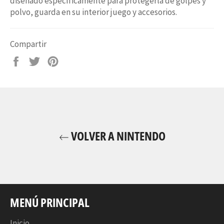
diseñado específicamente para protegerla de golpes y
polvo, guarda en su interior juego y accesorios.
Compartir
Compartir
Tuitear
Pinear
en
en
en
Facebook
Twitter
Pinterest
VOLVER A NINTENDO
MENÚ PRINCIPAL
Inicio