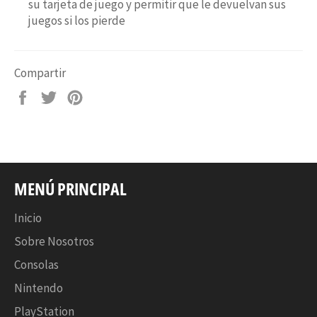
su tarjeta de juego y permitir que le devuelvan sus
juegos si los pierde
Compartir
Compartir
Tuitear
Pinear
en
en
en
Facebook
Twitter
Pinterest
MENÚ PRINCIPAL
Inicio
Sobre Nosotros
Consolas
Nintendo
PlayStation