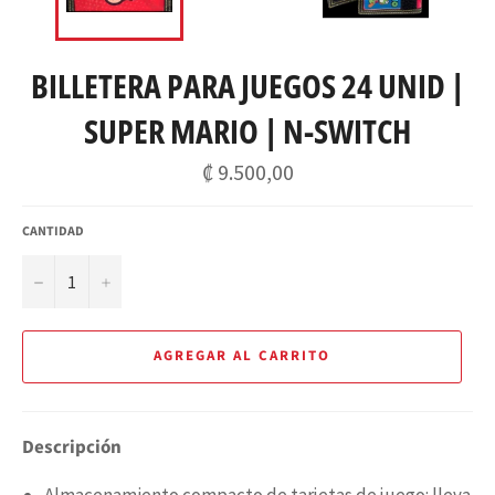
BILLETERA PARA JUEGOS 24 UNID |
SUPER MARIO | N-SWITCH
Precio
₡ 9.500,00
habitual
CANTIDAD
−
+
AGREGAR AL CARRITO
Descripción
Almacenamiento compacto de tarjetas de juego: lleva