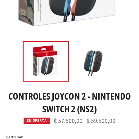
CONTROLES JOYCON 2 - NINTENDO
SWITCH 2 (NS2)
Precio
₡ 57.500,00
₡ 59.500,00
EN OFERTA
habitual
CANTIDAD